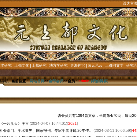
设为首
学术研究
|
上都文化
|
上都研究
|
地方学研究
|
史海钩沉
|
蒙元风云
|
上都河文学
|
研究
目导航
当前位置：
网站首页
>>
全部会员
>>会员：
admin
[我的博客]
该会员共有1394篇文章，当前第4/70页，每页20
《一片蓝天》序言
(2024-04-07 16:44:01)[
2021
]
社会部门、学术业界、国家报刊、专家学者评说 20年传…
(2024-03-11 10:06:59)[
44