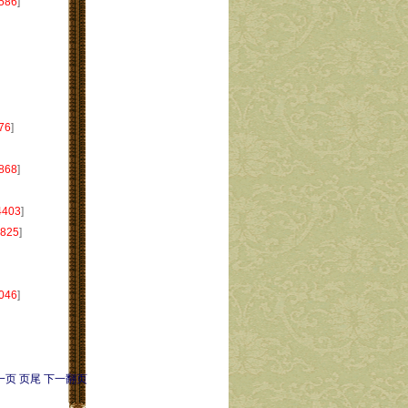
586
]
76
]
868
]
4403
]
825
]
046
]
一页
页尾
下一翻页