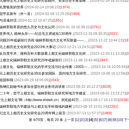
沉痛悼念元上都历史文化研究会顾问、资深历史学家金峰…
(2024-02-26 16:53:05)[
2
礼赞银装的世界
(2024-02-14 10:06:23)[
1974
]
贺甲辰新年（外一首）
(2024-02-09 12:25:26)[
1904
]
与灵魂对话
(2024-01-22 10:47:25)[
1851
]
锡林郭勒草原的悠久历史与文化认同
(2024-01-16 10:38:22)[
3761
]
世界伟人 精神永存——纪念毛主席诞辰130周年
(2023-12-26 09:30:35)[
2031
]
回顾20年砥砺前行历程 锡林郭勒地方文化书写新篇——…
(2023-12-22 10:44:23)[
18
元上都历史文化研究会2023年大事记
(2023-12-21 11:24:51)[
2768
]
从百度学术、搜狗百科大数据看上都文化锡林郭勒文化研…
(2023-12-03 11:13:36)[
2
上都文化锡林郭勒文化研究20年砥砺前行
(2023-11-08 10:43:46)[
1847
]
上都文化、锡林郭勒文化的学术交流与社会传播（2003—…
(2023-10-16 10:05:54)[
元上都历史文化研究会39次参加国际、国内地方文化研究…
(2023-10-06 10:12:56)[
3
祖国和我
(2023-09-29 16:05:05)[
2043
]
殷继红副秘书长参加全盟社科业务培训讲座
(2023-09-22 10:12:27)[
3026
]
二十年，坚守上都文化、锡林郭勒文化研究和地方学建设…
(2023-09-01 13:23:27)[
2
“元上都文化”网（http://www.shdwh.cn）浏览超40万…
(2023-08-17 18:13:20)[
2038
]
锡林郭勒地方学建设与上都文化学科领域的建树
(2023-08-15 15:01:24)[
2291
]
纪念元上都历史文化研究会20周年网上留言
(2023-07-13 11:57:37)[
1969
]
第 4/70页，每页 20 条
上一页
[1]
[2]
[3]
[4]
[5]
[6]
[7]
[8]
[9]
[10]
下