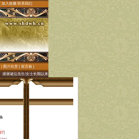
页
加入收藏
联系我们
会
|
图片欣赏
|
留言板
|
谢谢诸位先生/女士长期以来对上都文化研究的殷切关注和大力支持!"元上都文化"网((
条
87
]