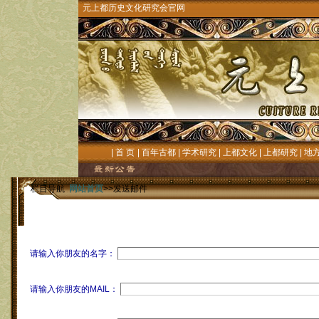
元上都历史文化研究会官网
|
首 页
|
百年古都
|
学术研究
|
上都文化
|
上都研究
|
地
栏目导航
网站首页
>>发送邮件
请输入你朋友的名字：
请输入你朋友的MAIL：