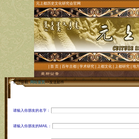
元上都历史文化研究会官网
|
首 页
|
百年古都
|
学术研究
|
上都文化
|
上都研究
|
地
栏目导航
网站首页
>>发送邮件
请输入你朋友的名字：
请输入你朋友的MAIL：