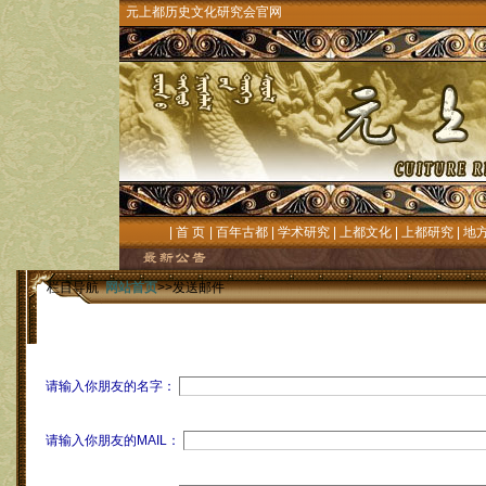
元上都历史文化研究会官网
|
首 页
|
百年古都
|
学术研究
|
上都文化
|
上都研究
|
地
栏目导航
网站首页
>>发送邮件
请输入你朋友的名字：
请输入你朋友的MAIL：