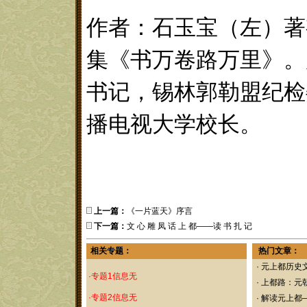
作者：石玉宝（左）著
集《书万卷路万里》。
书记，锡林郭勒盟纪检
播电视大学校长。
上一篇：
《一片蓝天》序言
下一篇：
文 心 雕 凤 话 上 都——读 书 扎 记
相关专题：
热门文章：
·
元上都历史
·专题1信息无
·
上都路：元
·专题2信息无
·
解读元上都