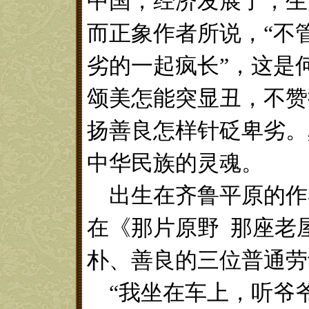
中国，经济发展了，生
而正象作者所说，
“不
劣的一起疯长”，这是
颂美怎能突显丑，不赞
扬善良怎样针砭卑劣。
中华民族的灵魂。
出生在齐鲁平原的作
在《那片原野
那座老
朴、善良的三位普通劳
“我坐在车上，听爷