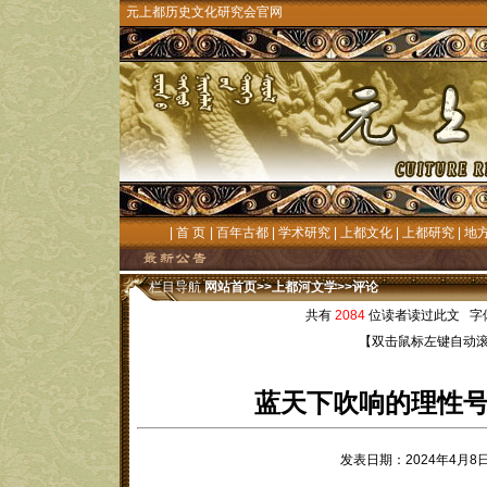
元上都历史文化研究会官网
|
首 页
|
百年古都
|
学术研究
|
上都文化
|
上都研究
|
地
栏目导航
网站首页
>>
上都河文学
>>
评论
共有
2084
位读者读过此文 字
【双击鼠标左键自动
蓝天下吹响的理性号角
发表日期：2024年4月