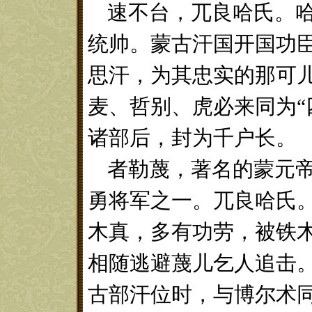
速不台
，
兀良哈氏。
统帅。蒙古汗国开国功
思汗，为其忠实的那可
麦、哲别、虎必来同为
诸部后，封为千户长。
者勒蔑
，
著名的蒙元
勇将军之一。兀良哈氏
木真，多有功劳，被铁
相随逃避蔑儿乞人追击
古部汗位时，与博尔术