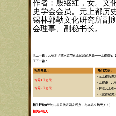
作者：殷继红，女。文
史学会会员。元上都历
锡林郭勒文化研究所副
会理事、副秘书长。
上一篇：
元朝木华黎家族与黄金家族的渊源——上都遗址
下一篇：
相关专题：
热门文章：
·
元上都历史
·专题1信息无
·
上都路：元
·专题2信息无
·
解读元上都
·
《蒙古秘史
相关评论:
(评论内容只代表网友观点，与本站立场无关！)
相关评论无