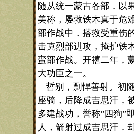
随从统一蒙古各部，以果
美称，屡救铁木真于危
部作战中，搭救受重伤
击克烈部进攻，掩护铁
蛮部作战。开禧二年，
大功臣之一。
哲别
，
剽悍善射。初
座骑，后降成吉思汗，
多建战功，誉称
”四狗”
人，箭射过成吉思汗，