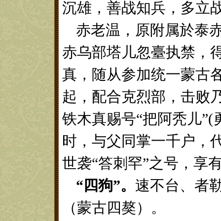
沉雄，善战知兵，多立
赤老温
，
原附属於泰
赤乌部塔儿忽臺执禁，
真，随从参加统一蒙古
起，配合克烈部，击败
铁木真赐号
“把阿秃儿”
时，与父同掌一千户，
世袭“答刺罕”之号，享
“四狗”。
速不台、者
（蒙古四獒）
。