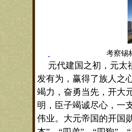
考察锡林郭勒草
元代建国之初，元太
发有为，赢得了族人之
竭力，奋勇当先，开大
明，臣子竭诚尽心，一
伟业。大元帝国的开国
杰”、“四弟”、“四狗”