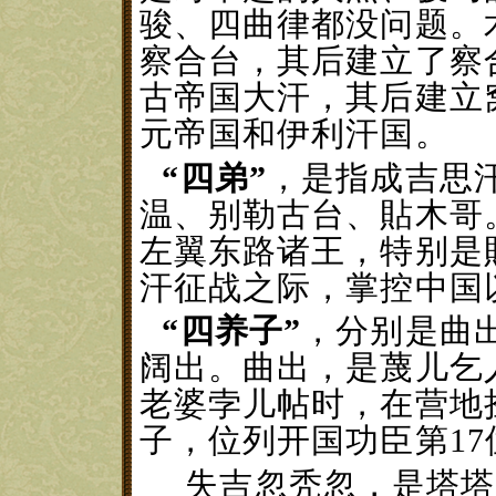
骏、四曲律都没问题。
察合台，其后建立了察
古帝国大汗，其后建立
元帝国和伊利汗国。
“四弟”
，
是
指
成吉思
温、别勒古台、貼木哥
左翼东路诸王，特别是
汗征战之际，掌控中国
“四养子”
，
分别是曲
阔出。曲出，是蔑儿乞
老婆孛儿帖时，在营地
子，位列开国功臣第
1
失吉忽秃忽，是塔塔