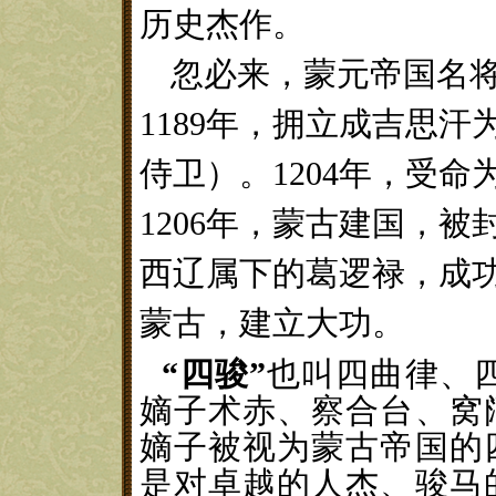
历史杰作。
忽必来
，
蒙元帝国名
1189年，拥立成吉思汗
侍卫）。1204年，受
1206年，蒙古建国，被
西辽属下的葛逻禄，成
蒙古
，建立大功。
“四骏”
也叫四曲律、
嫡子术赤、察合台、窝
嫡子被视为蒙古帝国的
是对卓越的人杰、骏马