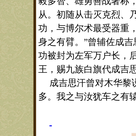
毅多智、雄勇善战著称
从。初随从击灭克烈、
功，与博尔术最受器重
身之有臂。”曾辅佐成吉
功被封为左军万户长，
王，赐九族白旗代成吉
成吉思汗曾对木华黎
多。我之与汝犹车之有