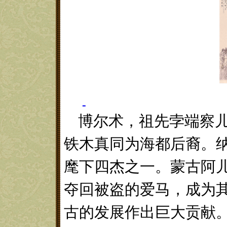
木华
博尔术
，
祖先孛端察
铁木真同为海都后裔。
麾下四杰之一。蒙古阿
夺回被盗的爱马，成为
古的发展作出巨大贡献