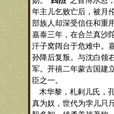
勋。
“
四杰
”
之首
博尔忽
年主儿乞败亡后，被月
部族人却深受信任和重
嘉泰三年，在合兰真沙
汗子窝阔台于危难中。
孙降后复叛。与沈白领
军。开禧二年蒙古国建
臣
之一。
木华黎
，
札剌儿氏，
真为奴，世代为孛儿只