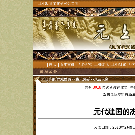
元上都历史文化研究会官网
|
首 页
|
百年古都
|
学术研究
|
上都文化
|
上都研究
|
地
栏目导航
网站首页
>>
蒙元风云
>>
风云人物
共有
8018
位读者读过此文 字
【双击鼠标左键自动
元代建国的
发表日期：2023年2月