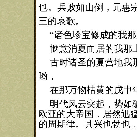
也。
兵败如山倒，元惠
王的哀歌。
“
诸色珍宝修成的我那
惬意消夏而居的我那
古时诸圣的夏营地我
哟，
在那万物枯黄的戊申
明代风云突起，势如
欧亚的大帝国，居然迅
的周期律。其兴也勃也