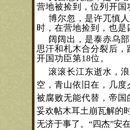
营地被捡到，位列开国
博尔忽，是许兀慎人
时，在营地捡到，也是
阔阔出，是泰赤乌部
思汗和札木合分裂后，
开国功臣第
18位。
滚滚长江东逝水，浪
空，青山依旧在，几度
被腐败无能代替，帝国
妥欢帖木耳土崩瓦解的
无济于事了。
“四杰”安