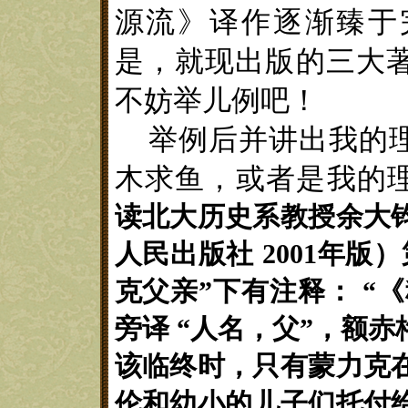
源流》译作逐渐臻于
是，就现出版的
三大
不妨举儿例吧！
举例后
并讲出我的
木求鱼，
或者是我
的
读北大历史系教授余大
人民出版社
2001
年版）
克父亲
”
下有注释：
“
旁译
“
人名，父
”
，额赤
该临终时，只有蒙力克
伦和幼小的儿子们托付