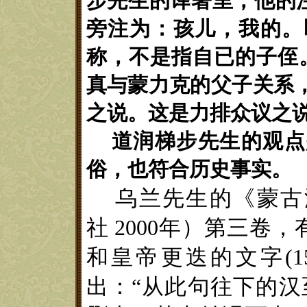
步先生的译著里，他的
旁注为：孩儿，我的。
称，不是指自已的子侄
真与蒙力克的父子关系
之说。这是力排众议之
道润梯步先生
的观点
俗，也符合历史事实。
乌兰先生的《蒙古
社
2000
年
）
第三卷，
和皇帝更迭的文字
(1
出：“从此句往下的