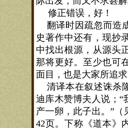
际出发
，
而又不求甚解
修
正错误，好！
翻译时因疏忽而造
史著作中
还有，现
抄
中找出根源，从源头
那将更好
。
至少也
可
面目
，
也是大家所追求
清
译本
在叙述
诛杀
迪库木赞博夫人
说；
“
产一卵，此子出。
”（
42
页。下称
《
道本
》