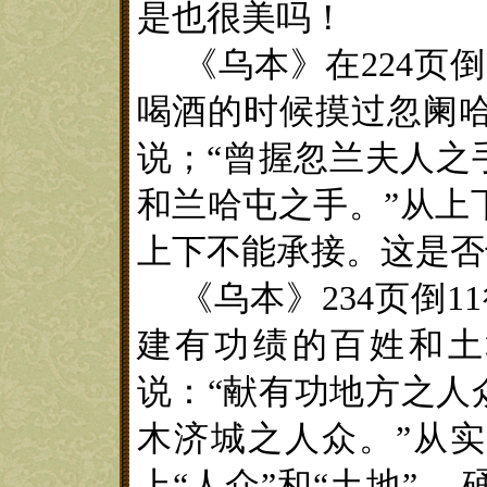
是
也
很美吗！
《
乌本
》
在
224
页倒
喝酒的时候摸过忽阑
说；
“
曾握忽兰夫人之
和兰哈屯之手
。
”
从上
上下不能承接
。
这
是否
《
乌本
》
234
页倒
11
建有功绩的百姓和土
说：“献有功地方之人
木济城之人众。”从
上“人众”和“土地”，