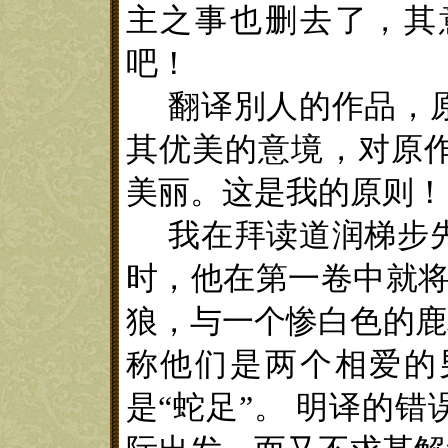
主之事也删去了，其
吧！
翻译別人的作品
，
其优美的意境，对原
美丽。这是我的原则！
我
在拜读
道润梯步
时
，他在第一卷中就
狼，与一个惨白色的鹿
称他们是两个相爱的
是“蛇足”。
明
译的错