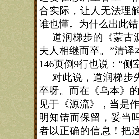
合实际，让人无法理
谁也懂。为什么出此错
道润梯步的《蒙古
夫人相继而卒。
”
清译
146
页倒
9
行也说：
“
侧
对
此说，道润梯步
卒呀。
而在
《
乌本
》
见于
《
源流
》
，当是作
明知错而保留，妥当
者以正确的信息！把