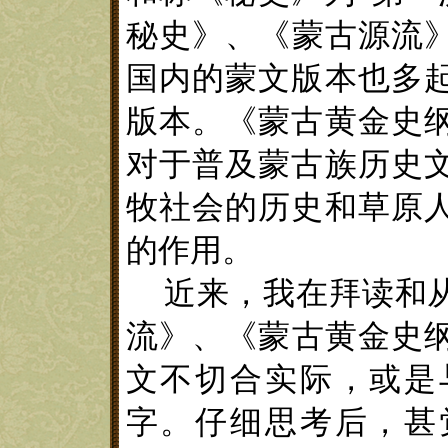
秘史
》
、
《
蒙古源流
国内的蒙文版本也多
版本。
《
蒙古黄金史
对于普及蒙古族历史
牧社会的历史和草原
的作用。
近来，我在拜读和
流
》
、
《
蒙古黄金史
文
不切合实际，或是
字。仔细思考后，甚