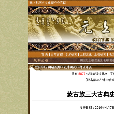
元上都历史文化研究会官网
|
首 页
|
百年古都
|
学术研究
|
上都文化
|
上都研究
|
地
文化研究的殷切关注和大力支持!"元上都文化"网((元上都历史文化研究会官网)历经十
栏目导航
网站首页
>>
史海钩沉
>>
考证评说
共有
5877
位读者读过此文 字
【双击鼠标左键自动
蒙古族三大古典
发表日期：2016年4月