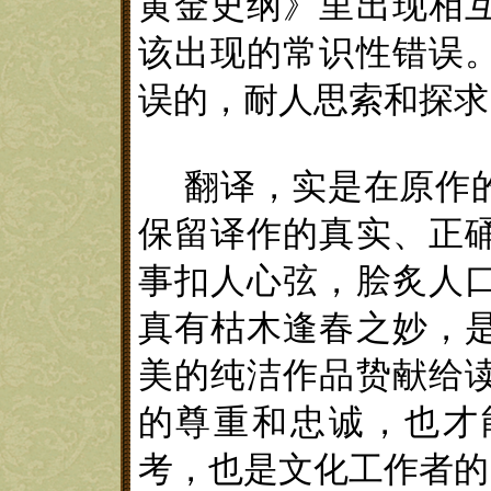
黄金史纲》
里出现
相
该出现的常识性错误
误的
，耐人思索
和探求
翻
译
，
实是在原作
保留译作的真实、正
事扣人心弦，脍炙人
真有枯木逢春之妙
，
美的纯洁
作品贽献给
的尊重和忠诚，也才
考
，也是文化工作者的