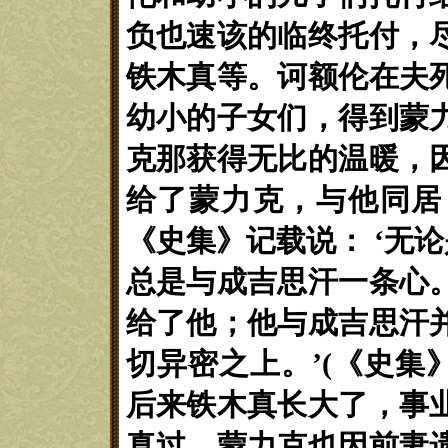
负也速该的临终托付，
铁木真等。诃额伦在夫
幼小的子女们，得到蒙
克那获得无比的温暖，
给了蒙力克，与他同居
《
史集
》
记载说：
‘
无论
总是与成吉思汗一条心
给了他；他与成吉思汗
切异密之上。
’(
《史集
后来铁木真长大了，事
真过，蒙力克也因前妻