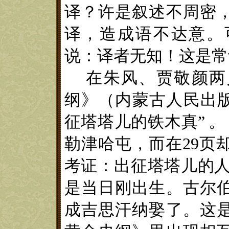
译？许是叙述不周密
译
，造成语不达意。
说：译者无知！这是常
在朱风
、贾敬颜两
纲》
（
内蒙古人民出
征塔塔儿的铁木真”
。
勒津哈屯
，
而在29
页
考证：出征塔塔儿的
是当日刚出生。
古尔
成吉思汗
纳娶了。这