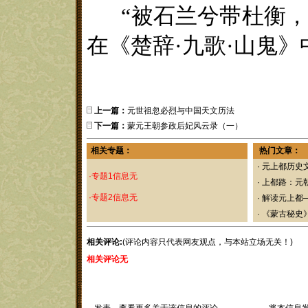
“
被石兰兮带杜衡
在
《
楚辞
·
九歌
·
山鬼
》
上一篇：
元世祖忽必烈与中国天文历法
下一篇：
蒙元王朝参政后妃风云录（一）
相关专题：
热门文章：
·
元上都历史
·专题1信息无
·
上都路：元
·专题2信息无
·
解读元上都
·
《蒙古秘史
相关评论:
(评论内容只代表网友观点，与本站立场无关！)
相关评论无