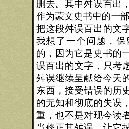
删去。其中舛误百出
作为蒙文史书中的一
把这段舛误百出的文
我想了一个问题，保
的，因为它是史书的
误百出的文字，只考
舛误继续呈献给今天
东西，
接受错误的历
的无知和彻底的失误
重，也不是对现今读
当
修正其舛误，让它