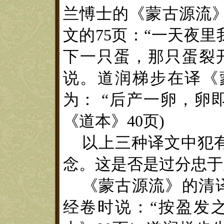
兰愽士的《蒙古源流
文的
75
页：“一天夜里
下一只蛋，那只蛋裂
说。
道
润梯步在
译
《
为
：
“
后产一卵，卵
《
道本
》
40
页
)
以上三种译文中犯
念。这是否是过分忠于
《蒙古源流》
的
清
经卷时
说：“按盈发