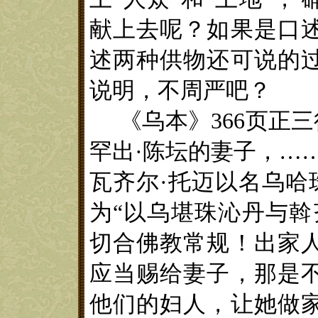
献上去呢？如果是口
述两种供物还可说的
说明，不周严吧？
《
乌本
》
366
页正三
罕出·陈坛的妻子，……
瓦齐尔·托迈以名乌哈
为“以乌堪珠沁丹与斡
切合佛教常规！出家
应当赐给妻子，那是
他们的妇人，让她做