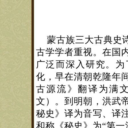
蒙古族三大古典史
古学学者重视。在国
广泛而深入研究。为
化，早在清朝
乾隆
年
古源流
》
翻译为满
文
）
。到明朝，
洪武
秘史
》
译为音写、译
和称
《
秘史
》
为
“
第一