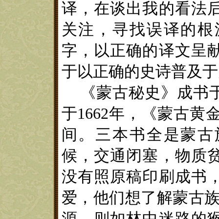
译，在谈出我的看法
关注
，寻找误译的根
字，以正确的译文呈
于以正确的史诗普及于
《
蒙古秘史
》
成书
于
1662
年，
《
蒙古黄
间。
三本书全是蒙古
候，交通闭塞，物质
没有照原稿
印刷成书
爱，他们想了解蒙古族
源，则如林中迷路的