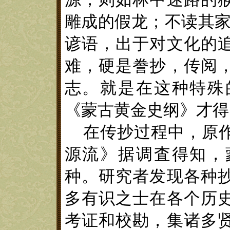
雕成的假龙；不读其家
谚语，出于对文化的
难，硬是誊抄，传阅
志。就是在这种特殊
《
蒙古黄金史纲
》
才得
在传抄过程中，原
源流》据调査得知，
种。研究者发现各
种
多有识之士在各个历
考证和校勘，集诸多