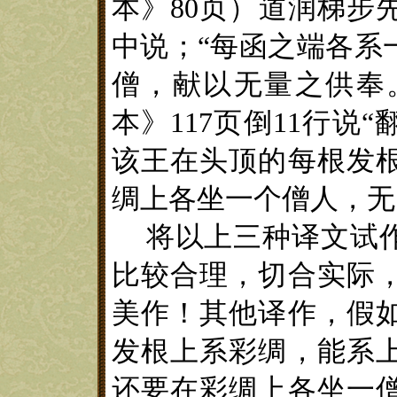
本
》80
页
）
道润梯步
中说；
“
每函之端各系
僧，献以无量之供奉
本
》
117
页倒
11
行说“
该王在头顶的每根发
绸上各坐一个僧人，无
将
以上三种译文试
比较合理，切合实际
美作！
其他译作，
假
发根上系彩绸
，能系
还要在彩绸上各坐一