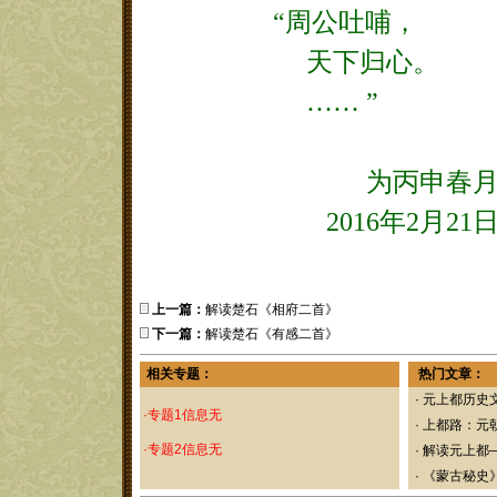
“周公吐哺，
天下归心。
……
”
为丙申春
2016
年
2
月
21
上一篇：
解读楚石《相府二首》
下一篇：
解读楚石《有感二首》
相关专题：
热门文章：
·
元上都历史
·专题1信息无
·
上都路：元
·专题2信息无
·
解读元上都
·
《蒙古秘史