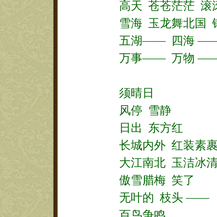
高天
苍苍茫茫
滚
雪海
玉龙舞北国
五湖——
四海
—
万事——
万物
—
须晴日
风停
雪静
日出
东方红
长城内外
红装素
大江南北
玉洁冰
傲雪腊梅
笑了
无叶的
枝头
——
百鸟争鸣