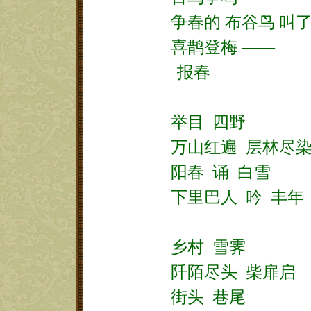
争春的
布谷鸟
叫
喜鹊登梅
——
报春
举目
四野
万山红遍
层林尽
阳春
诵
白雪
下里巴人
吟
丰年
乡村
雪霁
阡陌尽头
柴扉启
街头
巷尾