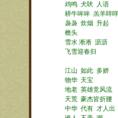
鸡鸣
犬吠
人语
耕牛哞哞
羔羊咩
袅袅
炊烟
升起
檐头
雪水
淅淅
沥沥
飞雪迎春归
江山
如此
多娇
物华
天宝
地老
英雄竞风流
天荒
豪杰皆折腰
中华
代有
才人出
谁人
不弄
潮