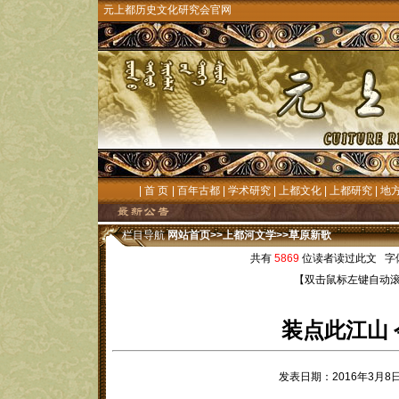
元上都历史文化研究会官网
|
首 页
|
百年古都
|
学术研究
|
上都文化
|
上都研究
|
地
栏目导航
网站首页
>>
上都河文学
>>
草原新歌
共有
5869
位读者读过此文 字
【双击鼠标左键自动
装点此江山 
发表日期：2016年3月