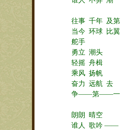
往事
千年
及第
当今
环球
比翼
舵手
勇立
潮头
轻摇
舟楫
乘风
扬帆
奋力
远航
去
争——第——一
朗朗
晴空
谁人
歌吟
——