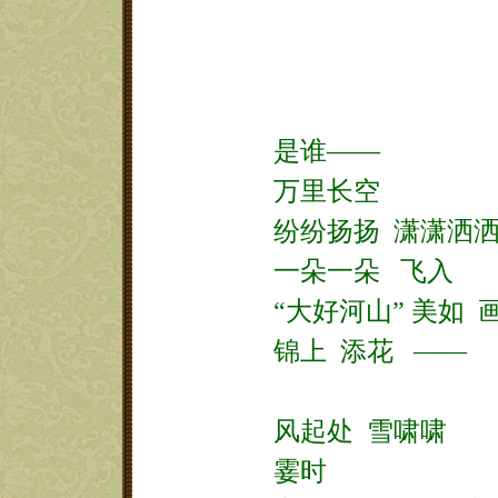
是谁——
万里长空
纷纷扬扬
潇潇洒
一朵一朵
飞入
“大好河山”
美如
锦上
添花
——
风起处
雪啸啸
霎时