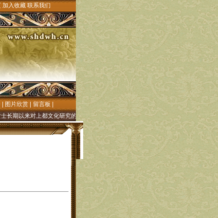
页
加入收藏
联系我们
会
|
图片欣赏
|
留言板
|
期以来对上都文化研究的殷切关注和大力支持!"元上都文化"网((元上都历史文化研究会官
】