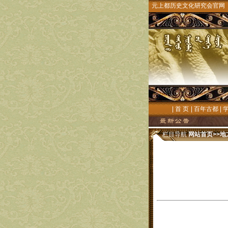
元上都历史文化研究会官网
|
首 页
|
百年古都
|
栏目导航
网站首页
>>
地