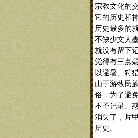
宗教文化的
它的历史和
历史最多的
不缺少文人
就没有留下
觉得有三点
以避暑、狩
由于游牧民
俗，为了避
不予记录。
消失了，片
历史。