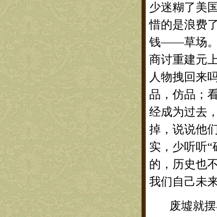
少迷糊了美
惜的是浪费
钱——草场
商讨重建元
人物拽回来
品，仿品；
经成为过去
掉，说说他
实，少听听“
的，历史也
我们自己未
废墟就摆在