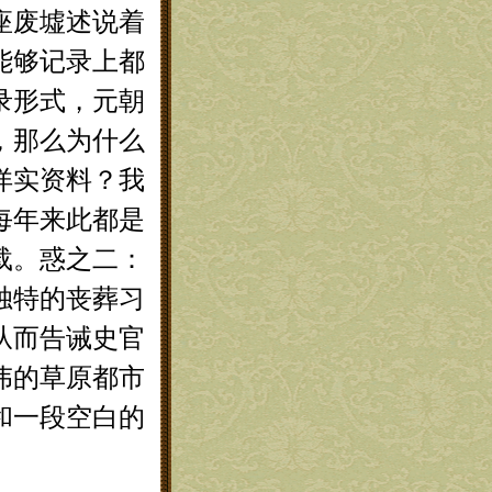
座废墟述说着
能够记录上都
录形式，元朝
，那么为什么
详实资料？我
每年来此都是
载。惑之二：
独特的丧葬习
从而告诫史官
伟的草原都市
和一段空白的