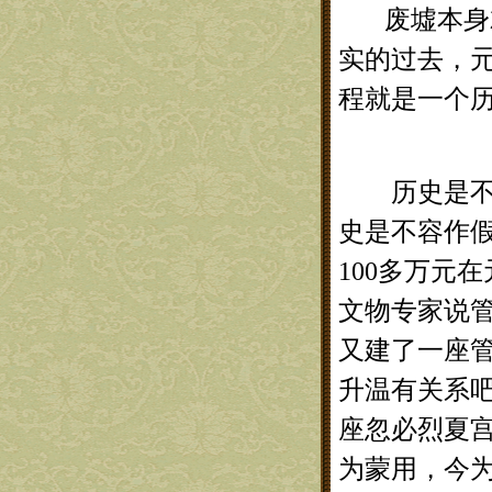
废墟本身就
实的过去，
程就是一个
历史是不容
史是不容作假
100多万元
文物专家说
又建了一座
升温有关系
座忽必烈夏
为蒙用，今