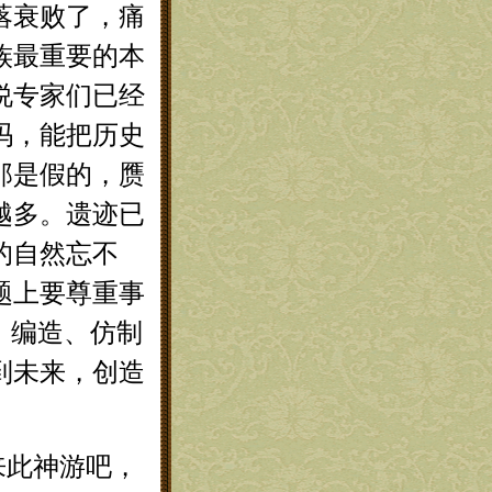
落衰败了，痛
族最重要的本
说专家们已经
吗，能把历史
那是假的，赝
越多。遗迹已
的自然忘不
题上要尊重事
，编造、仿制
到未来，创造
此神游吧，