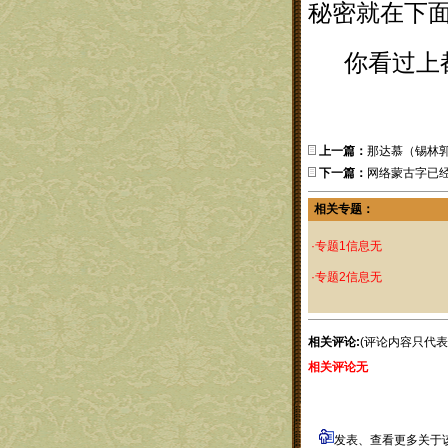
秘密就在下面，
你看过上都
上一篇：
那达慕（锡林
下一篇：
网络蒙古字已
相关专题：
·专题1信息无
·专题2信息无
相关评论:
(评论内容只代
相关评论无
发表、查看更多关于