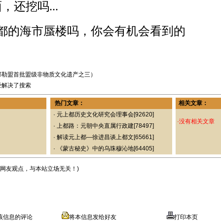
还挖吗...
的海市蜃楼吗，你会有机会看到的
郭勒盟首批盟级非物质文化遗产之三）
经解决了搜索
热门文章：
相关文章：
·
元上都历史文化研究会理事会
[92620]
·没有相关文章
·
上都路：元朝中央直属行政建
[78497]
·
解读元上都—徐进昌谈上都文
[65661]
·
《蒙古秘史》中的乌珠穆沁地
[64405]
表网友观点，与本站立场无关！)
该信息的评论
将本信息发给好友
打印本页