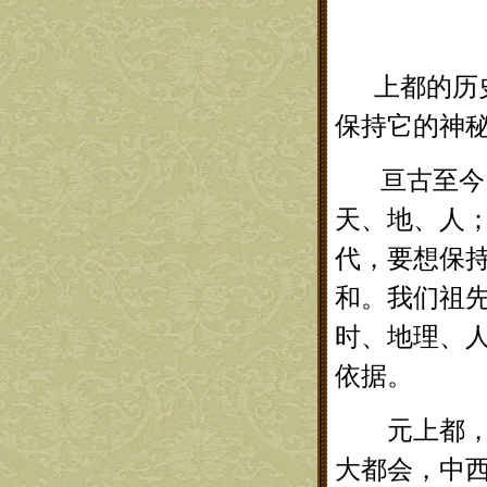
上都的历史
保持它的神
亘古至今，
天、地、人
代，要想保
和。我们祖
时、地理、
依据。
元上都，这
大都会，中