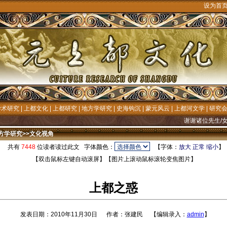
设为首
学术研究
|
上都文化
|
上都研究
|
地方学研究
|
史海钩沉
|
蒙元风云
|
上都河文学
|
研究
谢谢诸位先生/女士长
方学研究
>>
文化视角
共有
7448
位读者读过此文 字体颜色：
【字体：
放大
正常
缩小
【双击鼠标左键自动滚屏】【图片上滚动鼠标滚轮变焦图片】
上都之惑
发表日期：2010年11月30日 作者：张建民 【编辑录入：
admin
】