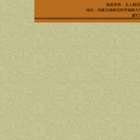
版权所有：元上都历
地址：内蒙古锡林浩特市锡林大街锡林
蒙IC