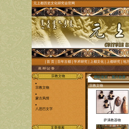
元上都历史文化研究会官网
|
首 页
|
百年古都
|
学术研究
|
上都文化
|
上都研究
|
地
宗教文物
网站首页
>>
图片欣赏
>
宗教文物
宗教文物
蒙古风情
八思巴文字
萨满教器物
文章搜索